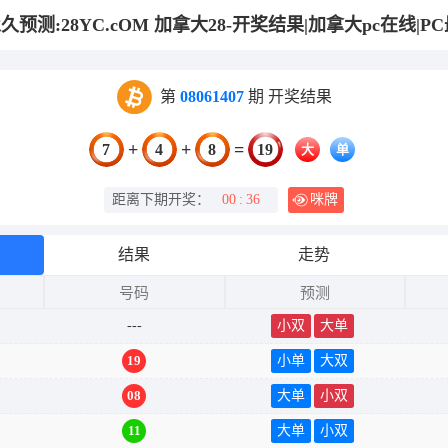
第
08061407
期 开奖结果
+
+
=
7
4
8
19
大
单
距离下期开奖：
00
:
35
咪牌
结果
走势
号码
预测
---
小双
大单
19
小单
大双
08
大单
小双
11
大单
小双