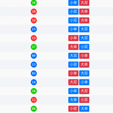
16
小单
大双
19
小双
大单
19
小双
大单
15
小单
大双
13
小单
大双
17
大单
小双
09
大双
小单
15
小双
大单
03
小单
大双
14
大双
小单
16
小单
大双
12
大单
小双
06
小双
大单