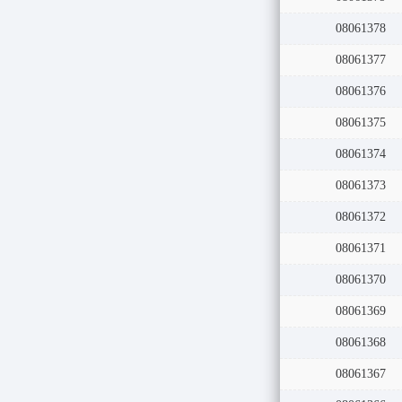
08061378
08061377
08061376
08061375
08061374
08061373
08061372
08061371
08061370
08061369
08061368
08061367