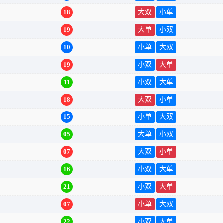
18
大双
小单
19
大单
小双
10
小单
大双
19
小双
大单
11
小双
大单
18
大双
小单
15
小单
大双
05
大单
小双
07
大双
小单
16
小双
大单
21
小双
大单
07
小单
大双
22
小双
大单