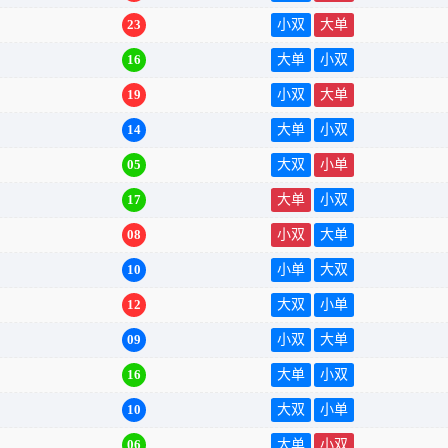
23
小双
大单
16
大单
小双
19
小双
大单
14
大单
小双
05
大双
小单
17
大单
小双
08
小双
大单
10
小单
大双
12
大双
小单
09
小双
大单
16
大单
小双
10
大双
小单
06
大单
小双