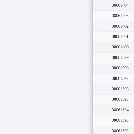
08061404
08061403
08061402
08061401
08061400
08061399
08061398
08061397
08061396
08061395
08061394
08061393
08061392