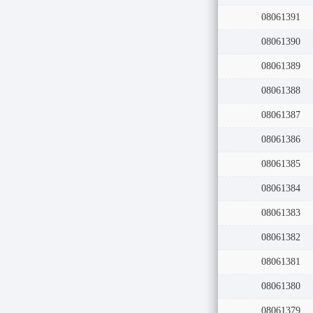
08061391
08061390
08061389
08061388
08061387
08061386
08061385
08061384
08061383
08061382
08061381
08061380
08061379