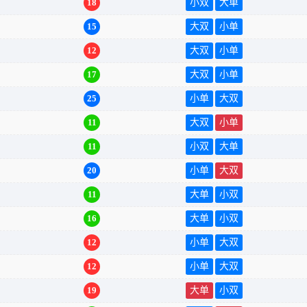
18
小双
大单
15
大双
小单
12
大双
小单
17
大双
小单
25
小单
大双
11
大双
小单
11
小双
大单
20
小单
大双
11
大单
小双
16
大单
小双
12
小单
大双
12
小单
大双
19
大单
小双