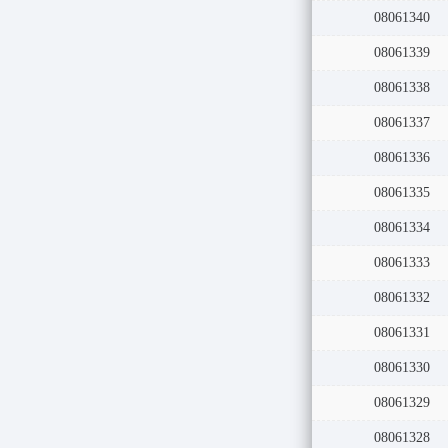
08061340
08061339
08061338
08061337
08061336
08061335
08061334
08061333
08061332
08061331
08061330
08061329
08061328