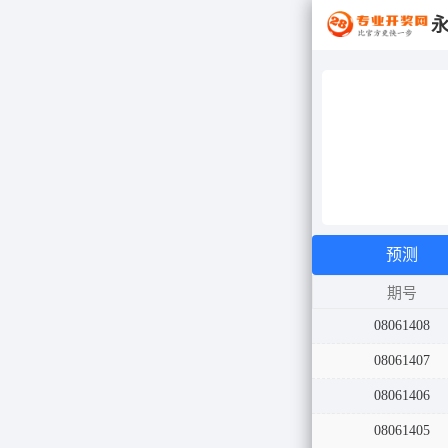
预测
期号
08061408
08061407
08061406
08061405