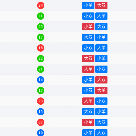
24
小单
大双
11
小双
大单
05
小单
大双
17
大双
小单
18
小双
大单
22
大双
小单
21
大单
小双
14
小单
大双
17
小双
大单
23
大单
小双
15
大双
小单
07
小单
大双
10
小单
大双