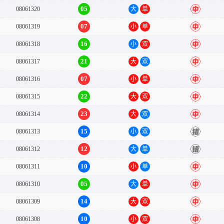
05
08061320
大
单
中
07
08061319
小
单
中
16
08061318
小
双
中
21
08061317
大
双
中
07
08061316
小
单
中
22
08061315
大
双
中
23
08061314
大
双
中
15
08061313
小
双
错
12
08061312
大
单
错
10
08061311
小
单
中
05
08061310
大
单
中
14
08061309
大
双
中
10
08061308
小
双
中