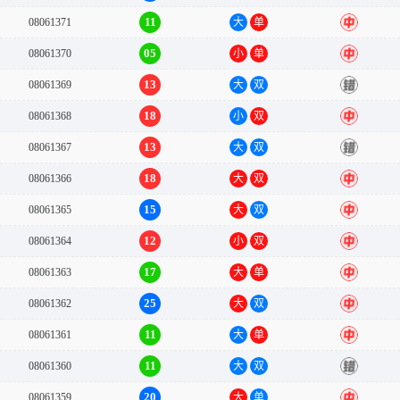
11
08061371
大
单
中
05
08061370
小
单
中
13
08061369
大
双
错
18
08061368
小
双
中
13
08061367
大
双
错
18
08061366
大
双
中
15
08061365
大
双
中
12
08061364
小
双
中
17
08061363
大
单
中
25
08061362
大
双
中
11
08061361
大
单
中
11
08061360
大
双
错
20
08061359
大
单
中