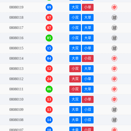
09
08080119
大双
小单
中
07
08080118
小双
大单
错
07
08080117
小双
大单
错
05
08080116
小双
大单
错
15
08080115
大双
小单
错
04
08080114
大单
小双
中
12
08080113
小双
大单
中
24
08080112
大双
小单
中
06
08080111
小双
大单
中
13
08080110
大双
小单
中
13
08080109
大单
小双
错
14
08080108
大单
小双
错
10
08080107
大单
小双
中