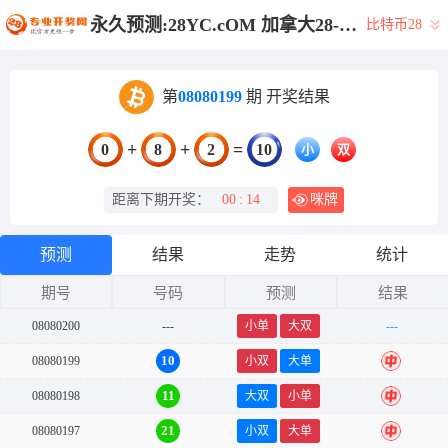
永久预测:28YC.cOM 加拿大28-开奖结果|加拿大pc在线|PC最新预测咪牌|加拿大28在线预测网_专注研究_PC结果_官方!
比特币28
第
08080199
期 开奖结果
+
+
=
0
8
2
10
小
双
距离下期开奖：
00
:
14
咪牌
预测
结果
走势
统计
期号
号码
预测
结果
08080200
---
小单
大双
---
10
08080199
小双
大单
中
11
08080198
大双
小单
中
21
08080197
小双
大单
中