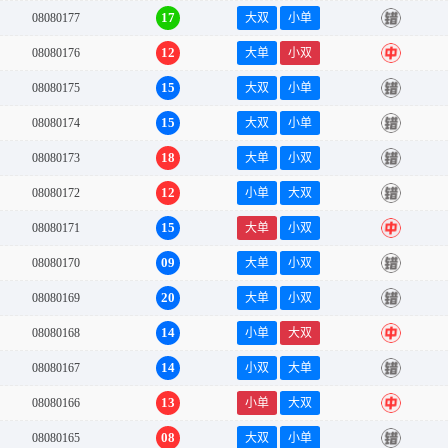
17
08080177
大双
小单
错
12
08080176
大单
小双
中
15
08080175
大双
小单
错
15
08080174
大双
小单
错
18
08080173
大单
小双
错
12
08080172
小单
大双
错
15
08080171
大单
小双
中
09
08080170
大单
小双
错
20
08080169
大单
小双
错
14
08080168
小单
大双
中
14
08080167
小双
大单
错
13
08080166
小单
大双
中
08
08080165
大双
小单
错