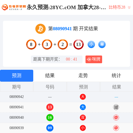
永久预测:28YC.cOM 加拿大28-开奖结果|加拿大pc在线|PC最新预测咪牌|加拿大28在线预测网_专注研究_PC结果_官方!
比特币28
第
08090941
期 开奖结果
+
+
=
8
3
2
13
小
单
距离下期开奖：
00
:
41
咪牌
预测
结果
走势
统计
期号
号码
预测
结果
08090942
---
大
---
13
08090941
大
错
16
08090940
双
中
09
08090939
小
中