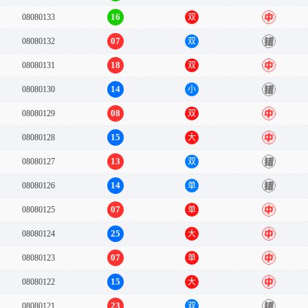
16
08080133
双
中
07
08080132
双
错
18
08080131
双
中
14
08080130
小
错
08
08080129
双
中
15
08080128
大
中
13
08080127
双
错
14
08080126
单
错
07
08080125
单
中
25
08080124
大
中
07
08080123
单
中
15
08080122
大
中
23
08080121
双
错