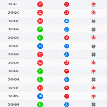
12
08080210
双
中
12
08080209
双
中
02
08080208
单
错
17
08080207
双
错
17
08080206
单
中
15
08080205
双
错
12
08080204
大
错
02
08080203
双
中
17
08080202
大
中
21
08080201
小
错
24
08080200
大
中
10
08080199
双
中
11
08080198
大
错