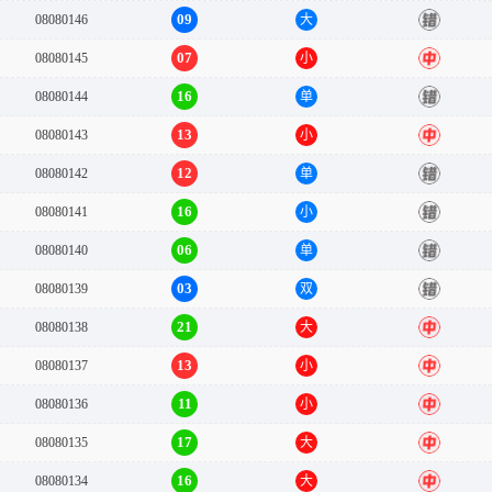
09
08080146
大
错
07
08080145
小
中
16
08080144
单
错
13
08080143
小
中
12
08080142
单
错
16
08080141
小
错
06
08080140
单
错
03
08080139
双
错
21
08080138
大
中
13
08080137
小
中
11
08080136
小
中
17
08080135
大
中
16
08080134
大
中