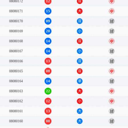
12
08080172
双
中
15
08080171
大
中
09
08080170
双
错
20
08080169
小
错
14
08080168
双
中
14
08080167
小
错
13
08080166
双
错
08
08080165
双
中
14
08080164
单
错
22
08080163
大
中
12
08080162
小
中
13
08080161
大
错
08
08080160
大
错