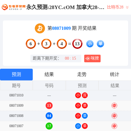
永久预测:28YC.cOM 加拿大28-开奖结果|加拿大pc在线|PC最新预测咪牌|加拿大28在线预测网_专注研究_PC结果_官方!
比特币28
第
08071009
期 开奖结果
+
+
=
6
3
4
13
小
单
距离下期开奖：
00
:
15
咪牌
预测
结果
走势
统计
期号
号码
预测
结果
08071010
---
小
双
---
13
08071009
小
单
中
04
08071008
小
单
中
17
08071007
小
单
中