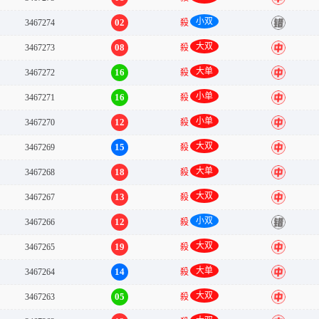
小双
02
3467274
殺
错
大双
08
3467273
殺
中
大单
16
3467272
殺
中
小单
16
3467271
殺
中
小单
12
3467270
殺
中
大双
15
3467269
殺
中
大单
18
3467268
殺
中
大双
13
3467267
殺
中
小双
12
3467266
殺
错
大双
19
3467265
殺
中
大单
14
3467264
殺
中
大双
05
3467263
殺
中