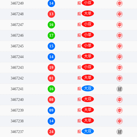
小双
14
3467249
殺
中
大单
13
3467248
殺
中
小双
16
3467247
殺
中
小单
17
3467246
殺
中
小单
15
3467245
殺
中
大单
14
3467244
殺
中
小双
19
3467243
殺
中
大单
01
3467242
殺
中
大双
16
3467241
殺
错
大双
08
3467240
殺
中
大单
09
3467239
殺
中
大单
14
3467238
殺
中
大双
24
3467237
殺
错