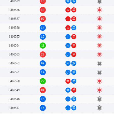
13
3466559
大
双
错
19
3466558
大
单
中
07
3466557
小
单
中
14
3466556
大
单
中
15
3466555
小
单
中
11
3466554
大
单
中
23
3466553
小
单
中
09
3466552
大
双
错
14
3466551
小
单
错
22
3466550
大
单
中
01
3466549
大
单
中
15
3466548
小
双
错
15
3466547
小
双
错