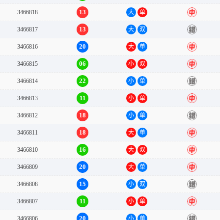
13
3466818
大
单
中
13
3466817
大
双
错
20
3466816
大
单
中
06
3466815
小
双
中
22
3466814
小
单
错
11
3466813
小
单
中
18
3466812
小
单
错
18
3466811
大
单
中
16
3466810
大
双
中
20
3466809
大
单
中
15
3466808
小
双
错
11
3466807
小
单
中
20
3466806
小
单
错