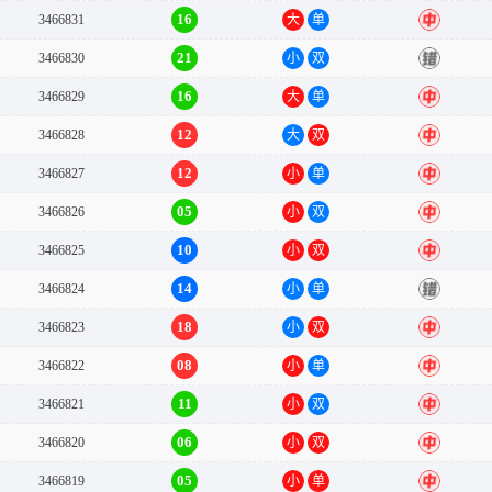
16
3466831
大
单
中
21
3466830
小
双
错
16
3466829
大
单
中
12
3466828
大
双
中
12
3466827
小
单
中
05
3466826
小
双
中
10
3466825
小
双
中
14
3466824
小
单
错
18
3466823
小
双
中
08
3466822
小
单
中
11
3466821
小
双
中
06
3466820
小
双
中
05
3466819
小
单
中