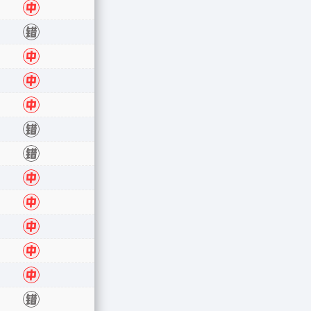
中
错
中
中
中
错
错
中
中
中
中
中
错