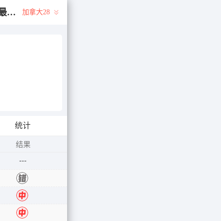
永久预测:28YC.cOM 加拿大28-开奖结果|加拿大pc在线|PC最新预测咪牌|加拿大28在线预测网_专注研究_PC结果_官方!
加拿大28
统计
结果
---
错
中
中