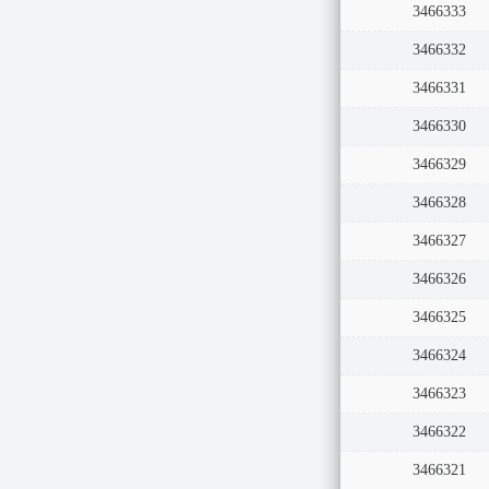
3466333
3466332
3466331
3466330
3466329
3466328
3466327
3466326
3466325
3466324
3466323
3466322
3466321