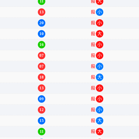
11
殺
大
双
13
殺
小
单
20
殺
小
双
10
殺
大
单
16
殺
小
双
07
殺
小
双
07
殺
小
单
18
殺
大
双
13
殺
小
双
09
殺
小
双
12
殺
小
双
15
殺
大
单
11
殺
大
双