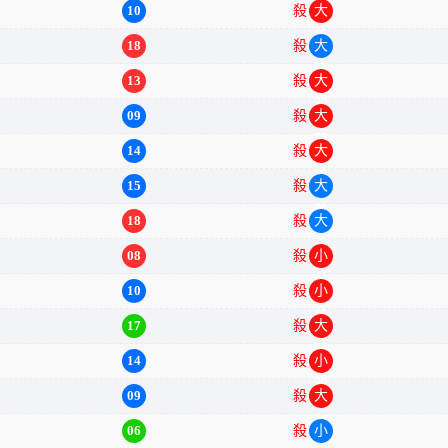
10
殺
大
单
18
殺
大
双
13
殺
大
双
09
殺
大
双
14
殺
大
单
15
殺
大
单
18
殺
大
双
08
殺
小
单
10
殺
小
单
17
殺
大
双
14
殺
小
双
09
殺
大
单
06
殺
小