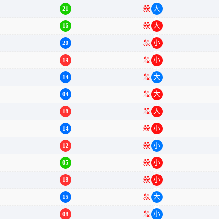
双
21
殺
大
单
16
殺
大
单
20
殺
小
双
19
殺
小
双
14
殺
大
双
04
殺
大
双
18
殺
大
单
14
殺
小
单
12
殺
小
双
05
殺
小
双
18
殺
小
双
15
殺
大
单
08
殺
小