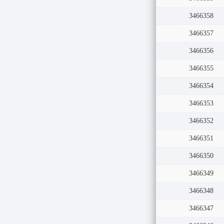
3466358
3466357
3466356
3466355
3466354
3466353
3466352
3466351
3466350
3466349
3466348
3466347