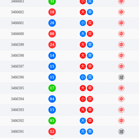
11
3466603
小
双
中
18
3466602
大
单
中
20
3466601
小
双
中
08
3466600
大
双
中
24
3466599
大
单
中
14
3466598
大
单
中
15
3466597
大
单
中
15
3466596
小
双
错
17
3466595
大
单
中
04
3466594
小
双
中
15
3466593
大
单
中
05
3466592
大
单
中
12
3466591
大
单
错