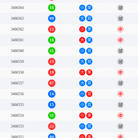
16
3466564
小
单
错
09
3466563
大
双
错
12
3466562
小
单
中
16
3466561
大
单
中
21
3466560
小
双
错
13
3466559
大
双
错
19
3466558
大
单
中
07
3466557
大
双
错
14
3466556
小
双
中
15
3466555
小
双
错
11
3466554
小
单
中
23
3466553
小
双
错
09
3466552
小
单
中