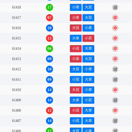
17
61418
小单
大双
错
07
61417
小单
大双
中
20
61416
大双
小单
中
12
61415
大单
小双
中
06
61414
小双
大单
中
09
61413
小单
大双
中
10
61412
大双
小单
错
09
61411
小双
大单
错
14
61410
大双
小单
中
14
61409
大单
小双
错
12
61408
小双
大单
中
14
61407
小双
大单
错
17
61406
大双
小单
错