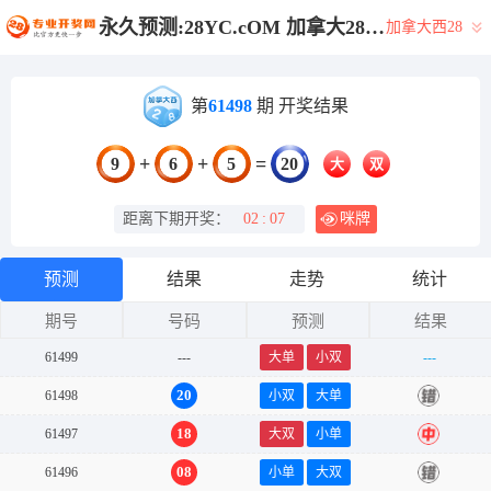
永久预测:28YC.cOM 加拿大28-开奖结果|加拿大pc在线|PC最新预测咪牌|加拿大28在线预测网_专注研究_PC结果_官方!
加拿大西28
第
61498
期 开奖结果
+
+
=
9
6
5
20
大
双
距离下期开奖：
02
:
06
咪牌
预测
结果
走势
统计
期号
号码
预测
结果
61499
---
大单
小双
---
20
61498
小双
大单
错
18
61497
大双
小单
中
08
61496
小单
大双
错