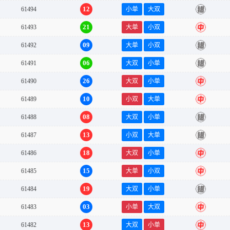
12
61494
小单
大双
错
21
61493
大单
小双
中
09
61492
大单
小双
错
06
61491
大双
小单
错
26
61490
大双
小单
中
10
61489
小双
大单
中
08
61488
大双
小单
错
13
61487
小双
大单
错
18
61486
大双
小单
中
15
61485
大单
小双
中
19
61484
大双
小单
错
03
61483
小单
大双
中
13
61482
大双
小单
中