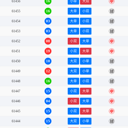
16
61456
小单
大双
中
16
61455
大单
小双
错
03
61454
大单
小双
错
03
61453
大单
小双
错
08
61452
小双
大单
中
19
61451
小双
大单
中
10
61450
大双
小单
错
12
61449
大双
小单
错
16
61448
大单
小双
错
15
61447
小双
大单
中
04
61446
小双
大单
中
15
61445
小双
大单
中
15
61444
大双
小单
错