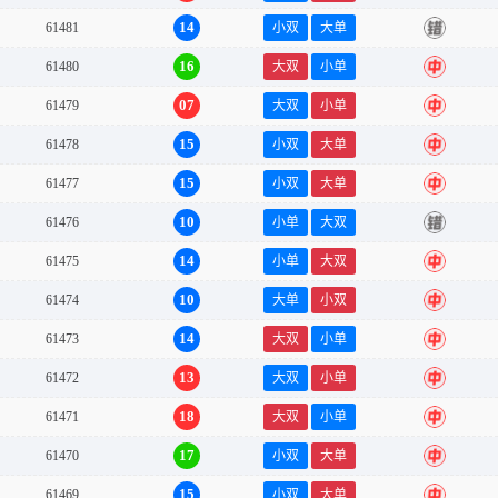
14
61481
小双
大单
错
16
61480
大双
小单
中
07
61479
大双
小单
中
15
61478
小双
大单
中
15
61477
小双
大单
中
10
61476
小单
大双
错
14
61475
小单
大双
中
10
61474
大单
小双
中
14
61473
大双
小单
中
13
61472
大双
小单
中
18
61471
大双
小单
中
17
61470
小双
大单
中
15
61469
小双
大单
中