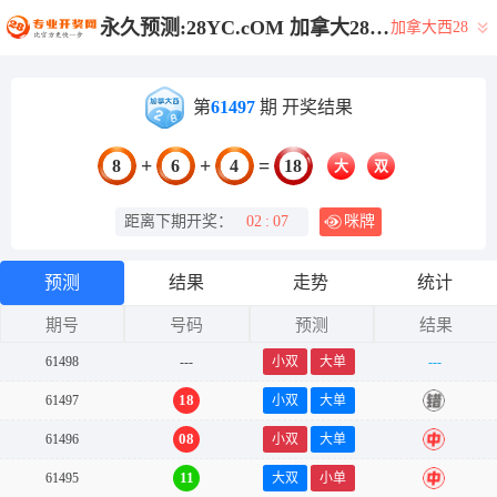
永久预测:28YC.cOM 加拿大28-开奖结果|加拿大pc在线|PC最新预测咪牌|加拿大28在线预测网_专注研究_PC结果_官方!
加拿大西28
第
61497
期 开奖结果
+
+
=
8
6
4
18
大
双
距离下期开奖：
02
:
07
咪牌
预测
结果
走势
统计
期号
号码
预测
结果
61498
---
小双
大单
---
18
61497
小双
大单
错
08
61496
小双
大单
中
11
61495
大双
小单
中