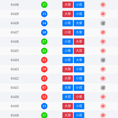
17
61430
大单
小双
中
15
61429
大单
小双
中
14
61428
小双
大单
错
10
61427
小双
大单
中
17
61426
小双
大单
中
22
61425
小单
大双
中
13
61424
小双
大单
错
19
61423
大单
小双
中
23
61422
大单
小双
中
07
61421
大单
小双
错
13
61420
大双
小单
中
15
61419
大单
小双
中
17
61418
大单
小双
中