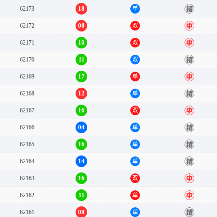
18
62173
单
错
08
62172
双
中
16
62171
双
中
11
62170
双
错
17
62169
单
中
12
62168
单
错
16
62167
双
中
04
62166
单
错
16
62165
单
错
14
62164
单
错
16
62163
双
中
11
62162
单
中
08
62161
单
错