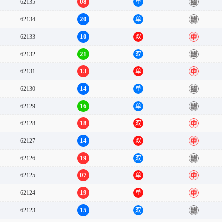
08
62135
单
错
20
62134
单
错
10
62133
双
中
21
62132
双
错
13
62131
单
中
14
62130
单
错
16
62129
单
错
18
62128
双
中
14
62127
双
中
19
62126
双
错
07
62125
单
中
19
62124
单
中
15
62123
双
错