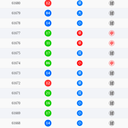
12
61680
单
错
04
61679
大
错
14
61678
小
错
17
61677
单
中
11
61676
单
中
17
61675
双
错
06
61674
小
中
14
61673
单
错
12
61672
单
错
21
61671
双
错
16
61670
小
错
17
61669
小
错
14
61668
小
错