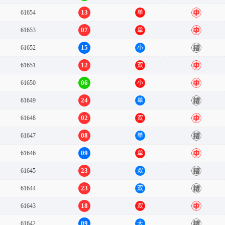
13
61654
单
中
07
61653
单
中
15
61652
小
错
12
61651
双
中
06
61650
小
中
24
61649
单
错
02
61648
双
中
08
61647
单
错
09
61646
单
中
23
61645
双
错
23
61644
双
错
18
61643
双
中
09
61642
大
错