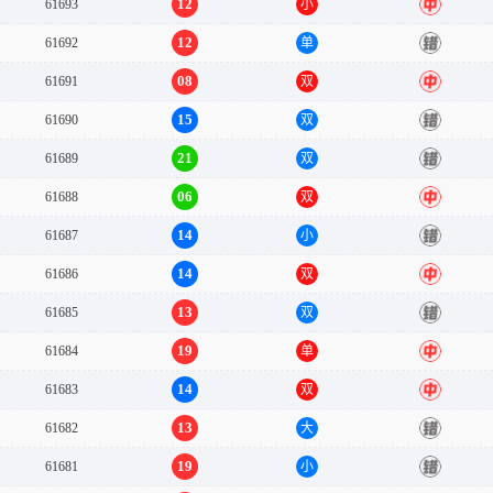
12
61693
小
中
12
61692
单
错
08
61691
双
中
15
61690
双
错
21
61689
双
错
06
61688
双
中
14
61687
小
错
14
61686
双
中
13
61685
双
错
19
61684
单
中
14
61683
双
中
13
61682
大
错
19
61681
小
错