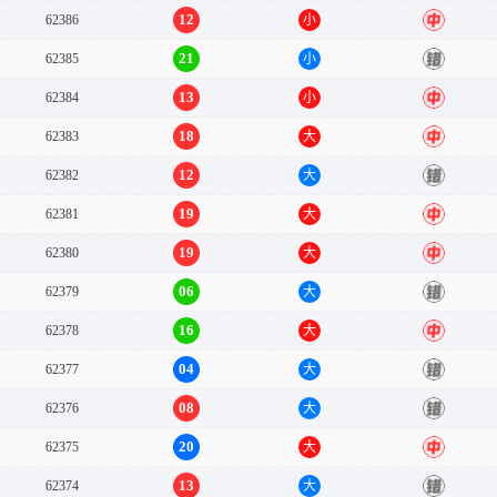
12
62386
小
中
21
62385
小
错
13
62384
小
中
18
62383
大
中
12
62382
大
错
19
62381
大
中
19
62380
大
中
06
62379
大
错
16
62378
大
中
04
62377
大
错
08
62376
大
错
20
62375
大
中
13
62374
大
错