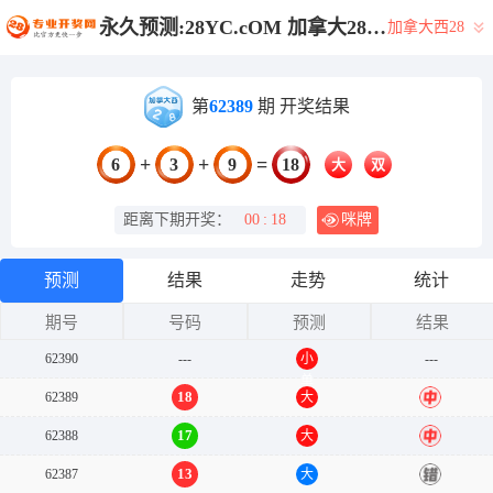
永久预测:28YC.cOM 加拿大28-开奖结果|加拿大pc在线|PC最新预测咪牌|加拿大28在线预测网_专注研究_PC结果_官方!
加拿大西28
第
62389
期 开奖结果
+
+
=
6
3
9
18
大
双
距离下期开奖：
00
:
18
咪牌
预测
结果
走势
统计
期号
号码
预测
结果
62390
---
小
---
单
18
62389
大
中
17
62388
大
中
13
62387
大
错