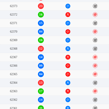
23
62373
小
错
16
62372
大
中
15
62371
小
错
04
62370
小
中
16
62369
小
错
12
62368
大
错
14
62367
大
中
09
62366
小
中
04
62365
小
中
13
62364
大
错
17
62363
大
中
14
62362
小
错
11
62361
大
错