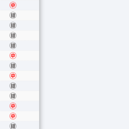
中
错
错
错
错
中
错
中
错
错
中
中
错