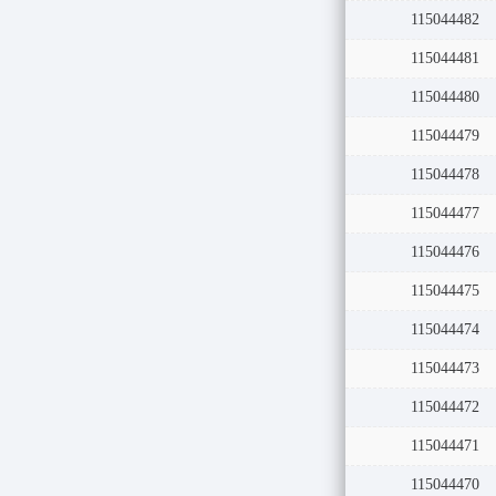
115044482
115044481
115044480
115044479
115044478
115044477
115044476
115044475
115044474
115044473
115044472
115044471
115044470