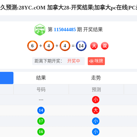
第
115044485
期 开奖结果
+
+
=
6
4
4
14
大
双
距离下期开奖：
开奖中
咪牌
结果
走势
号码
预测
---
小
单
14
大
17
小
16
小