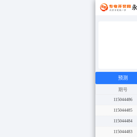
预测
期号
115044486
115044485
115044484
115044483