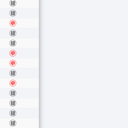
错
错
中
错
错
中
中
错
中
错
错
错
错