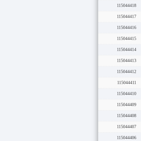
115044418
115044417
115044416
115044415
115044414
115044413
115044412
115044411
115044410
115044409
115044408
115044407
115044406