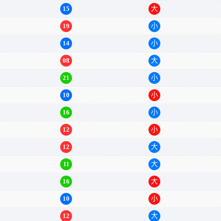
15
大
19
小
14
小
08
大
21
小
10
小
16
小
12
小
12
大
11
大
16
大
10
小
12
大