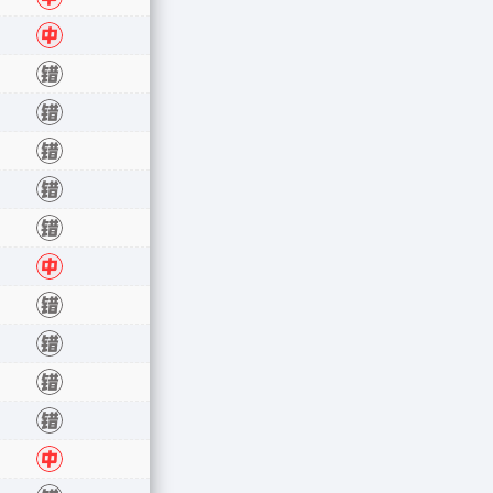
中
错
错
错
错
错
中
错
错
错
错
中