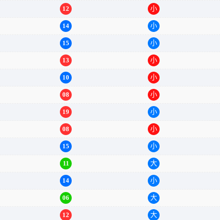
12
小
14
小
15
小
13
小
10
小
08
小
19
小
08
小
15
小
11
大
14
小
06
大
12
大