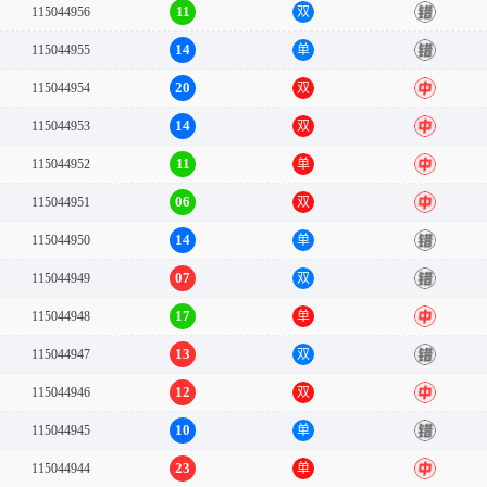
11
115044956
双
错
14
115044955
单
错
20
115044954
双
中
14
115044953
双
中
11
115044952
单
中
06
115044951
双
中
14
115044950
单
错
07
115044949
双
错
17
115044948
单
中
13
115044947
双
错
12
115044946
双
中
10
115044945
单
错
23
115044944
单
中