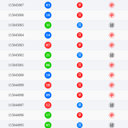
03
115045007
单
中
10
115045006
双
中
11
115045005
双
错
14
115045004
双
中
07
115045003
单
中
21
115045002
双
错
06
115045001
双
中
10
115045000
双
中
18
115044999
双
中
09
115044998
单
中
12
115044997
单
错
17
115044996
单
中
05
115044995
双
错