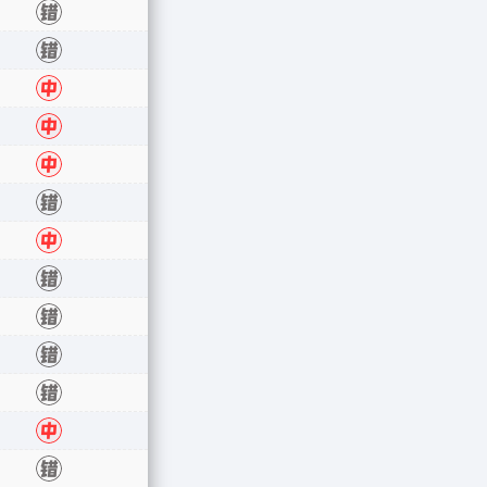
错
错
中
中
中
错
中
错
错
错
错
中
错