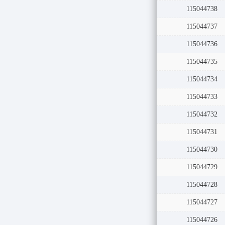
115044738
115044737
115044736
115044735
115044734
115044733
115044732
115044731
115044730
115044729
115044728
115044727
115044726