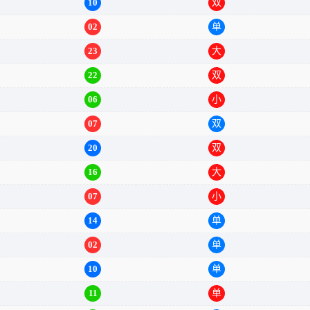
10
双
02
单
23
大
22
双
06
小
07
双
20
双
16
大
07
小
14
单
02
单
10
单
11
单