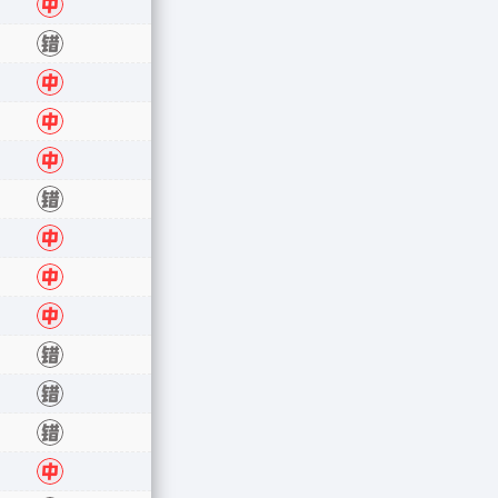
中
错
中
中
中
错
中
中
中
错
错
错
中