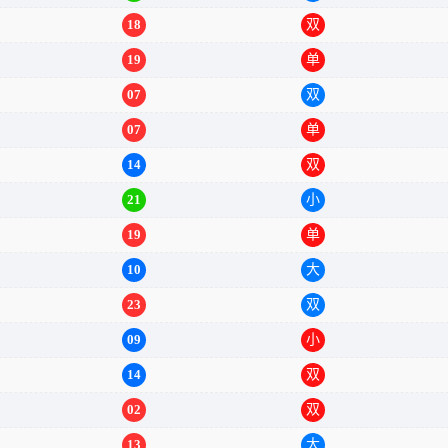
18
双
19
单
07
双
07
单
14
双
21
小
19
单
10
大
23
双
09
小
14
双
02
双
13
大