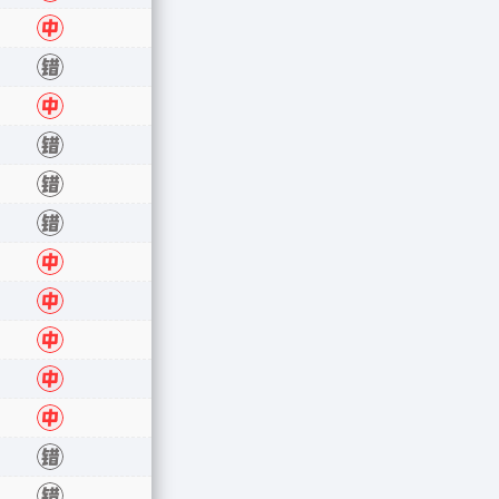
中
错
中
错
错
错
中
中
中
中
中
错
错