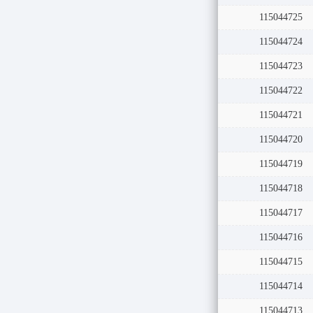
115044725
115044724
115044723
115044722
115044721
115044720
115044719
115044718
115044717
115044716
115044715
115044714
115044713