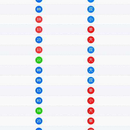
09
双
19
小
13
单
25
大
13
双
22
大
09
大
09
双
15
单
03
小
16
大
25
单