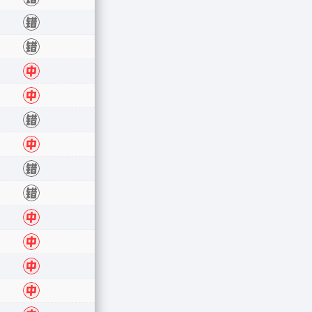
错
错
中
中
错
中
错
错
中
中
中
中