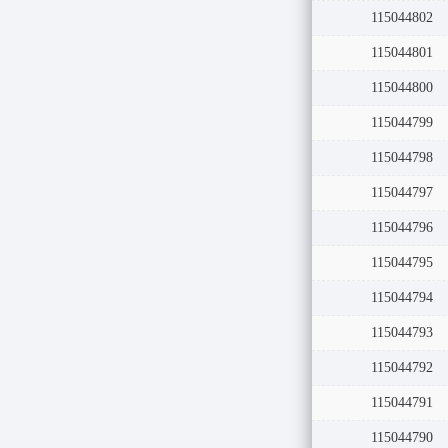
115044802
115044801
115044800
115044799
115044798
115044797
115044796
115044795
115044794
115044793
115044792
115044791
115044790