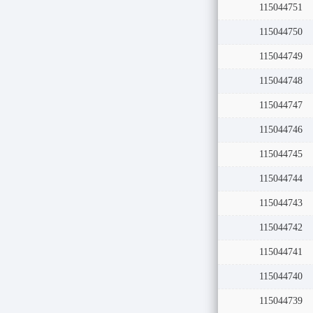
115044751
115044750
115044749
115044748
115044747
115044746
115044745
115044744
115044743
115044742
115044741
115044740
115044739