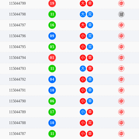
19
115044799
大
单
中
11
115044798
大
双
错
16
115044797
大
单
中
09
115044796
小
双
中
05
115044795
小
双
中
01
115044794
小
单
中
11
115044793
大
单
中
04
115044792
小
单
中
10
115044791
小
单
中
06
115044790
小
单
中
17
115044789
小
单
中
10
115044788
小
双
中
11
115044787
小
单
中