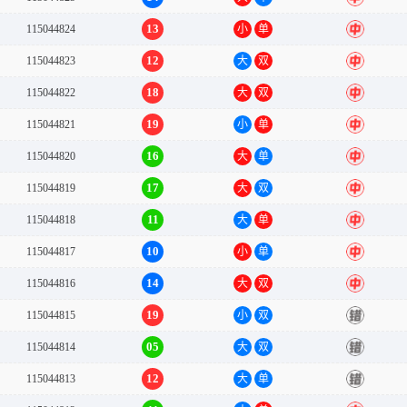
13
115044824
小
单
中
12
115044823
大
双
中
18
115044822
大
双
中
19
115044821
小
单
中
16
115044820
大
单
中
17
115044819
大
双
中
11
115044818
大
单
中
10
115044817
小
单
中
14
115044816
大
双
中
19
115044815
小
双
错
05
115044814
大
双
错
12
115044813
大
单
错