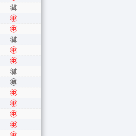
错
中
中
错
中
中
错
错
中
中
中
中
中