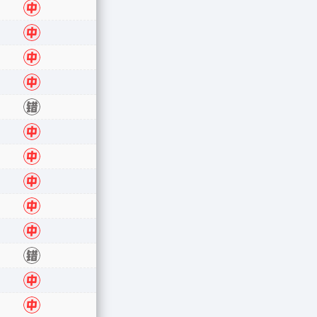
中
中
中
中
错
中
中
中
中
中
错
中
中