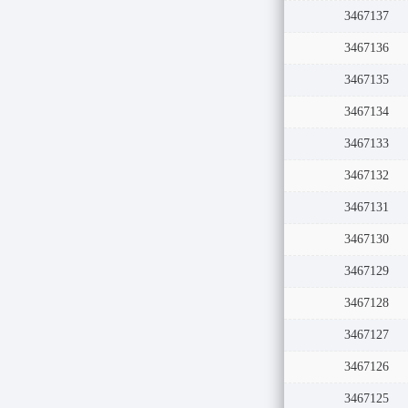
3467137
3467136
3467135
3467134
3467133
3467132
3467131
3467130
3467129
3467128
3467127
3467126
3467125