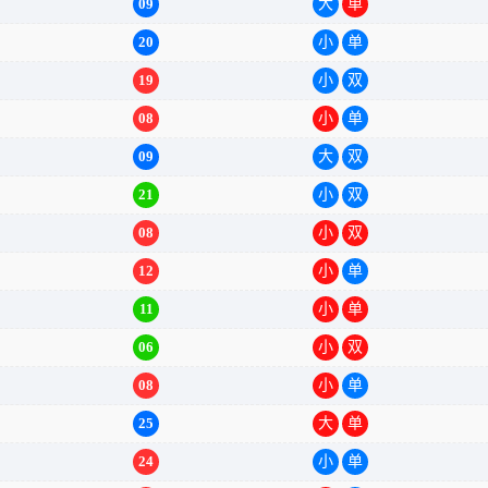
09
大
单
20
小
单
19
小
双
08
小
单
09
大
双
21
小
双
08
小
双
12
小
单
11
小
单
06
小
双
08
小
单
25
大
单
24
小
单