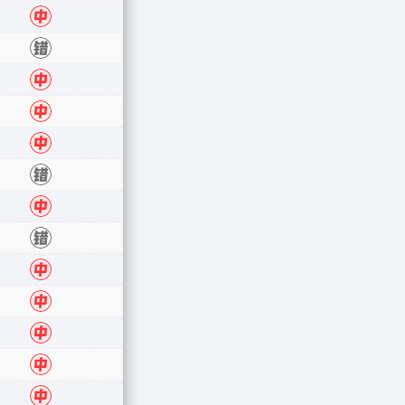
中
错
中
中
中
错
中
错
中
中
中
中
中