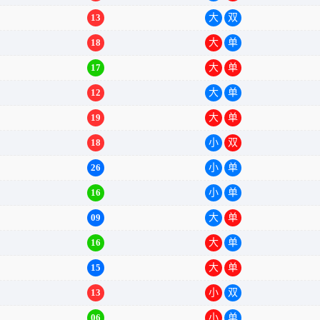
13
大
双
18
大
单
17
大
单
12
大
单
19
大
单
18
小
双
26
小
单
16
小
单
09
大
单
16
大
单
15
大
单
13
小
双
06
小
单