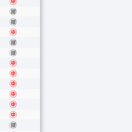
中
错
错
中
错
错
中
中
中
中
中
中
错