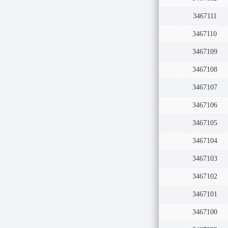
3467111
3467110
3467109
3467108
3467107
3467106
3467105
3467104
3467103
3467102
3467101
3467100