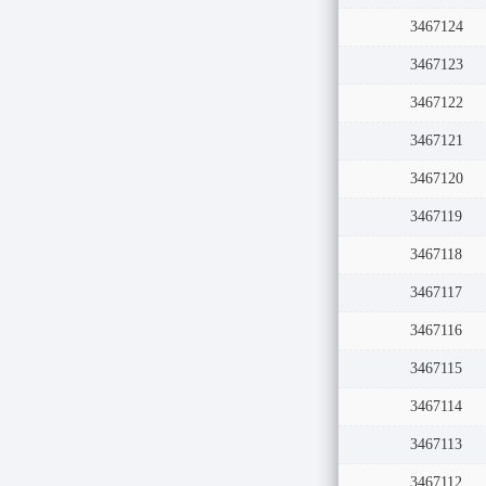
3467124
3467123
3467122
3467121
3467120
3467119
3467118
3467117
3467116
3467115
3467114
3467113
3467112