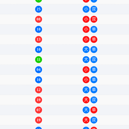
25
小
双
08
小
双
10
小
单
13
小
单
10
大
单
11
大
双
04
小
单
10
小
单
12
大
单
19
大
双
07
大
单
19
大
双